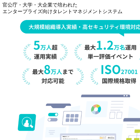
事
官公庁・大学・大企業で培われた
[タ
エンタープライズ向けタレントマネジメントシステム
レ
ン
ト
マ
ネ
ジ
メ
ン
ト・
オ
ン
プ