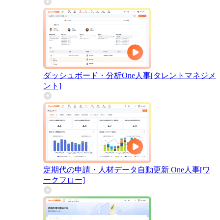
ダッシュボード・分析
One人事[タレントマネジメ
ント]
定期代の申請・人材データ自動更新
One人事[ワ
ークフロー]