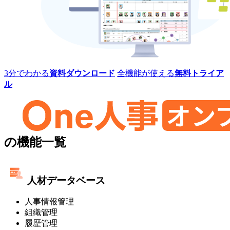
レ
ミ
ス]
One
3分でわかる
資料ダウンロード
全機能が使える
無料トライア
人
ル
事
[タ
レ
ン
ト
One
マ
の機能一覧
ネ
人
ジ
事
メ
人材データベース
ン
[タ
ト・
人事情報管理
レ
オ
組織管理
ン
ン
履歴管理
プ