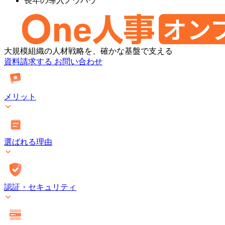
長年の導入ノウハウ
One
大規模組織の人材戦略を、確かな基盤で支える
人
資料請求する
お問い合わせ
事
[タ
レ
メリット
ン
ト
マ
ネ
選ばれる理由
ジ
メ
ン
ト・
オ
認証・セキュリティ
ン
プ
レ