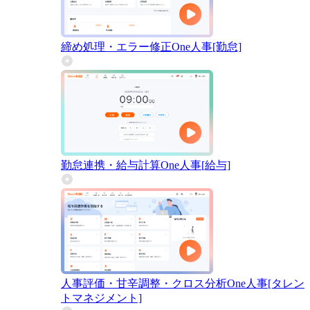
締め処理・エラー修正
One人事[勤怠]
勤怠連携・給与計算
One人事[給与]
人事評価・甘辛調整・クロス分析
One人事[タレン
トマネジメント]