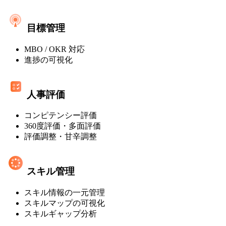
ト
レ
ミ
マ
ス]
目標管理
ネ
MBO / OKR 対応
ジ
進捗の可視化
メ
ン
人事評価
ト・
コンピテンシー評価
オ
360度評価・多面評価
ン
評価調整・甘辛調整
プ
レ
スキル管理
ミ
スキル情報の一元管理
ス]
スキルマップの可視化
スキルギャップ分析