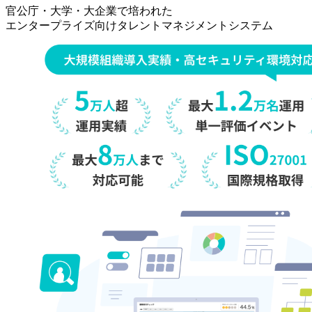
事
官公庁・大学・大企業で培われた
[タ
エンタープライズ向けタレントマネジメントシステム
レ
ン
ト
マ
ネ
ジ
メ
ン
ト・
オ
ン
プ