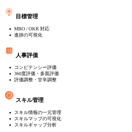
ト
レ
ミ
マ
ス]
目標管理
ネ
MBO / OKR 対応
ジ
進捗の可視化
メ
ン
人事評価
ト・
コンピテンシー評価
オ
360度評価・多面評価
ン
評価調整・甘辛調整
プ
レ
スキル管理
ミ
スキル情報の一元管理
ス]
スキルマップの可視化
スキルギャップ分析