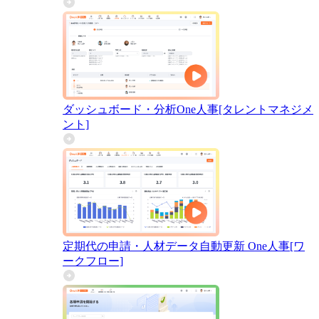
ダッシュボード・分析
One人事[タレントマネジメ
ント]
定期代の申請・人材データ自動更新
One人事[ワ
ークフロー]