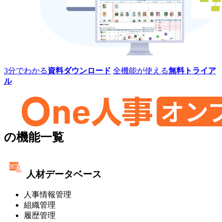
レ
ミ
ス]
One
3分でわかる
資料ダウンロード
全機能が使える
無料トライア
人
ル
事
[タ
レ
ン
ト
One
マ
の機能一覧
ネ
人
ジ
事
メ
人材データベース
ン
[タ
ト・
人事情報管理
レ
オ
組織管理
ン
ン
履歴管理
プ