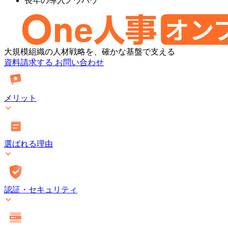
長年の導入ノウハウ
One
大規模組織の人材戦略を、確かな基盤で支える
人
資料請求する
お問い合わせ
事
[タ
レ
メリット
ン
ト
マ
ネ
選ばれる理由
ジ
メ
ン
ト・
オ
認証・セキュリティ
ン
プ
レ