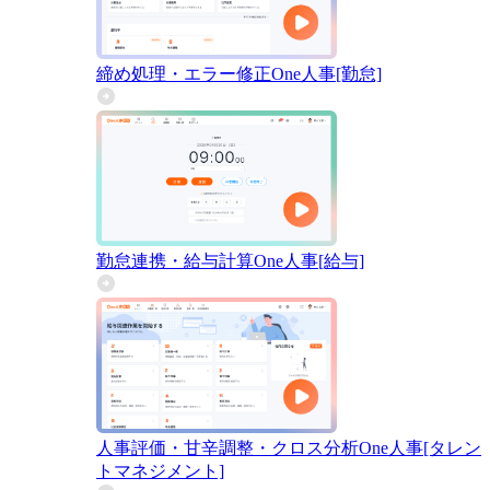
締め処理・エラー修正
One人事[勤怠]
勤怠連携・給与計算
One人事[給与]
人事評価・甘辛調整・クロス分析
One人事[タレン
トマネジメント]