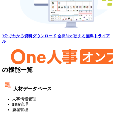
レ
ミ
ス]
One
3分でわかる
資料ダウンロード
全機能が使える
無料トライア
人
ル
事
[タ
レ
ン
ト
One
マ
の機能一覧
ネ
人
ジ
事
メ
人材データベース
ン
[タ
ト・
人事情報管理
レ
オ
組織管理
ン
ン
履歴管理
プ