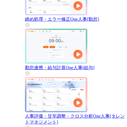
締め処理・エラー修正
One人事[勤怠]
勤怠連携・給与計算
One人事[給与]
人事評価・甘辛調整・クロス分析
One人事[タレン
トマネジメント]