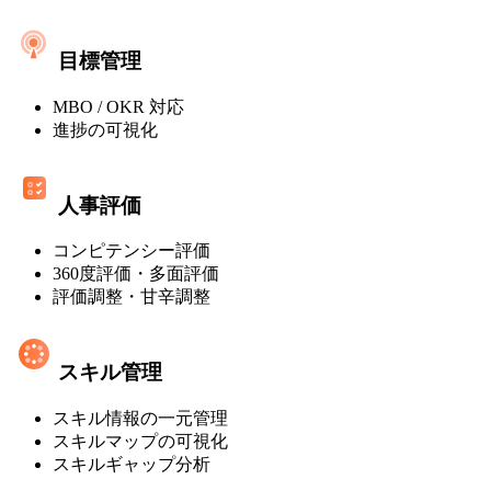
ト
レ
ミ
マ
ス]
目標管理
ネ
MBO / OKR 対応
ジ
進捗の可視化
メ
ン
人事評価
ト・
コンピテンシー評価
オ
360度評価・多面評価
ン
評価調整・甘辛調整
プ
レ
スキル管理
ミ
スキル情報の一元管理
ス]
スキルマップの可視化
スキルギャップ分析