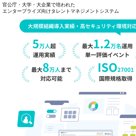
事
官公庁・大学・大企業で培われた
[タ
エンタープライズ向けタレントマネジメントシステム
レ
ン
ト
マ
ネ
ジ
メ
ン
ト・
オ
ン
プ