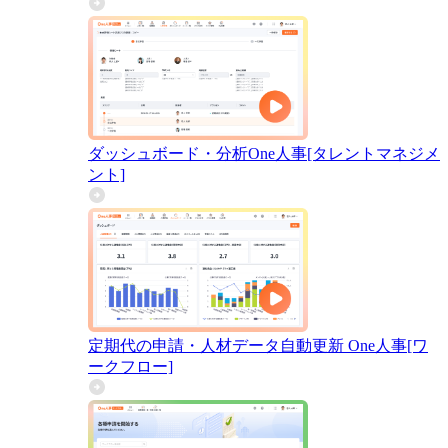
ダッシュボード・分析
One人事[タレントマネジメ
ント]
定期代の申請・人材データ自動更新
One人事[ワ
ークフロー]