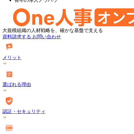
長年の導入ノウハウ
One
大規模組織の人材戦略を、確かな基盤で支える
人
資料請求する
お問い合わせ
事
[タ
レ
メリット
ン
ト
マ
ネ
選ばれる理由
ジ
メ
ン
ト・
オ
認証・セキュリティ
ン
プ
レ