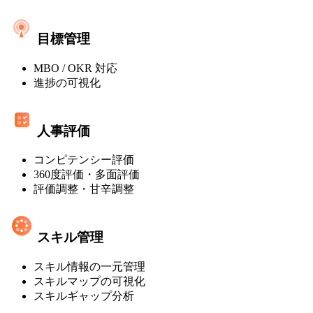
ト
レ
ミ
マ
ス]
目標管理
ネ
MBO / OKR 対応
ジ
進捗の可視化
メ
ン
人事評価
ト・
コンピテンシー評価
オ
360度評価・多面評価
ン
評価調整・甘辛調整
プ
レ
スキル管理
ミ
スキル情報の一元管理
ス]
スキルマップの可視化
スキルギャップ分析