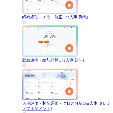
締め処理・エラー修正
One人事[勤怠]
勤怠連携・給与計算
One人事[給与]
人事評価・甘辛調整・クロス分析
One人事[タレン
トマネジメント]