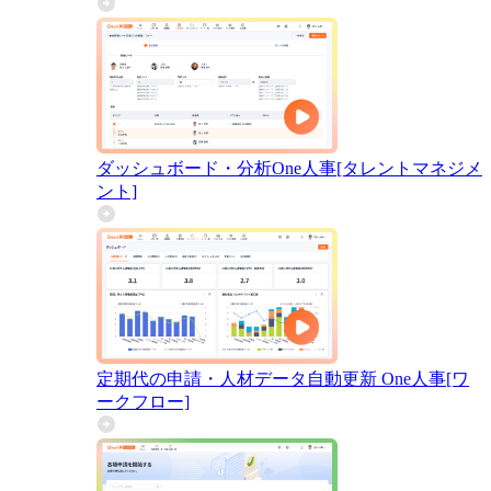
ダッシュボード・分析
One人事[タレントマネジメ
ント]
定期代の申請・人材データ自動更新
One人事[ワ
ークフロー]