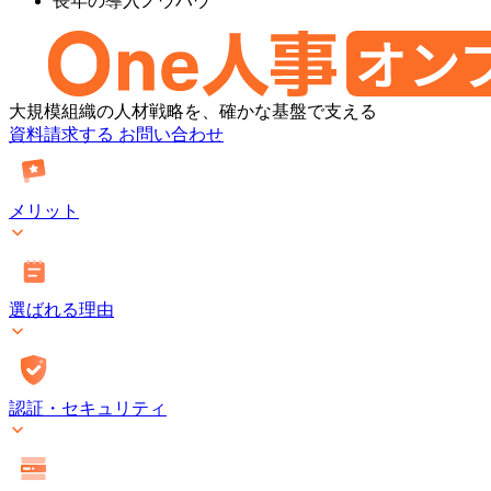
長年の導入ノウハウ
One
大規模組織の人材戦略を、確かな基盤で支える
人
資料請求する
お問い合わせ
事
[タ
レ
メリット
ン
ト
マ
ネ
選ばれる理由
ジ
メ
ン
ト・
オ
認証・セキュリティ
ン
プ
レ