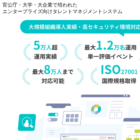
事
官公庁・大学・大企業で培われた
[タ
エンタープライズ向けタレントマネジメントシステム
レ
ン
ト
マ
ネ
ジ
メ
ン
ト・
オ
ン
プ