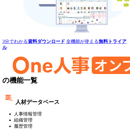
レ
ミ
ス]
One
3分でわかる
資料ダウンロード
全機能が使える
無料トライア
人
ル
事
[タ
レ
ン
ト
One
マ
の機能一覧
ネ
人
ジ
事
メ
人材データベース
ン
[タ
ト・
人事情報管理
レ
オ
組織管理
ン
ン
履歴管理
プ