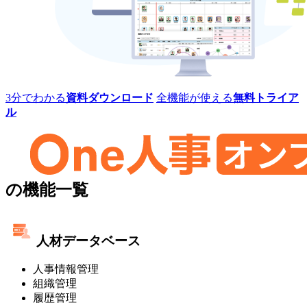
レ
ミ
ス]
One
3分でわかる
資料ダウンロード
全機能が使える
無料トライア
人
ル
事
[タ
レ
ン
ト
One
マ
の機能一覧
ネ
人
ジ
事
メ
人材データベース
ン
[タ
ト・
人事情報管理
レ
オ
組織管理
ン
ン
履歴管理
プ