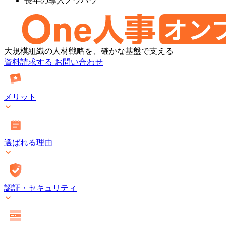
長年の導入ノウハウ
One
大規模組織の人材戦略を、確かな基盤で支える
人
資料請求する
お問い合わせ
事
[タ
レ
メリット
ン
ト
マ
ネ
選ばれる理由
ジ
メ
ン
ト・
オ
認証・セキュリティ
ン
プ
レ