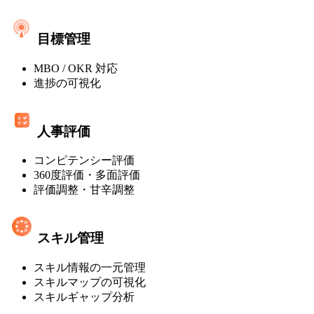
ト
レ
ミ
マ
ス]
目標管理
ネ
MBO / OKR 対応
ジ
進捗の可視化
メ
ン
人事評価
ト・
コンピテンシー評価
オ
360度評価・多面評価
ン
評価調整・甘辛調整
プ
レ
スキル管理
ミ
スキル情報の一元管理
ス]
スキルマップの可視化
スキルギャップ分析