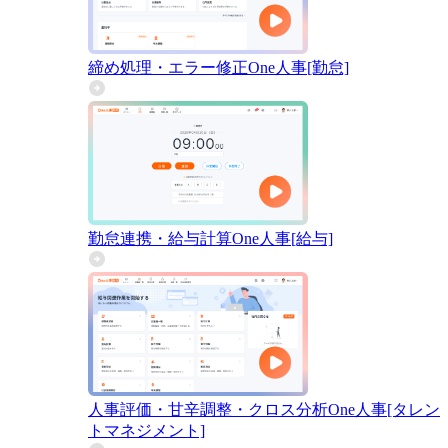
締め処理・エラー修正
One人事[勤怠]
勤怠連携・給与計算
One人事[給与]
人事評価・甘辛調整・クロス分析
One人事[タレン
トマネジメント]