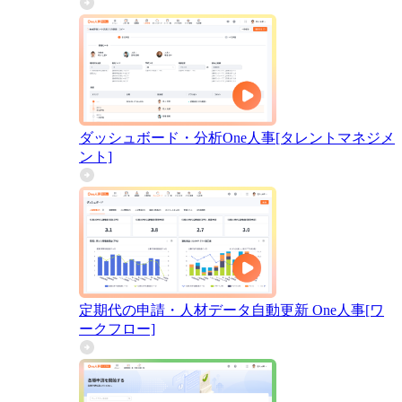
ダッシュボード・分析
One人事[タレントマネジメ
ント]
定期代の申請・人材データ自動更新
One人事[ワ
ークフロー]