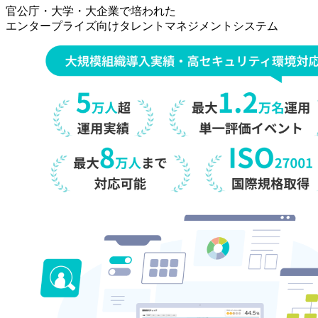
事
官公庁・大学・大企業で培われた
[タ
エンタープライズ向けタレントマネジメントシステム
レ
ン
ト
マ
ネ
ジ
メ
ン
ト・
オ
ン
プ