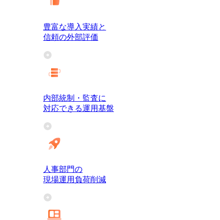
豊富な導入実績と
信頼の外部評価
内部統制・監査に
対応できる運用基盤
人事部門の
現場運用負荷削減