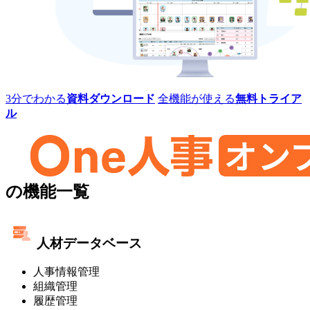
レ
ミ
ス]
One
3分でわかる
資料ダウンロード
全機能が使える
無料トライア
人
ル
事
[タ
レ
ン
ト
One
マ
の機能一覧
ネ
人
ジ
事
メ
人材データベース
ン
[タ
ト・
人事情報管理
レ
オ
組織管理
ン
ン
履歴管理
プ