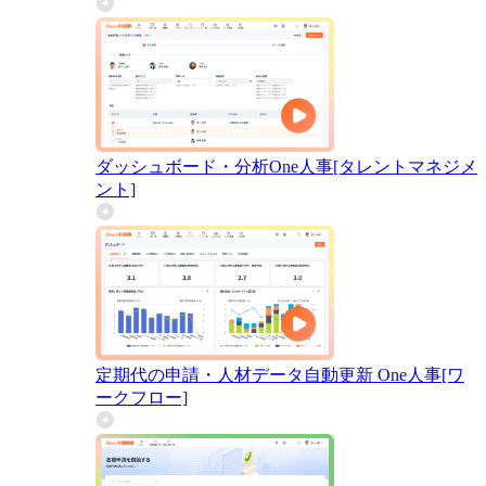
ダッシュボード・分析
One人事[タレントマネジメ
ント]
定期代の申請・人材データ自動更新
One人事[ワ
ークフロー]