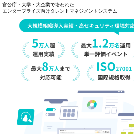
事
官公庁・大学・大企業で培われた
[タ
エンタープライズ向けタレントマネジメントシステム
レ
ン
ト
マ
ネ
ジ
メ
ン
ト・
オ
ン
プ