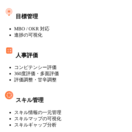
ト
レ
ミ
マ
ス]
目標管理
ネ
MBO / OKR 対応
ジ
進捗の可視化
メ
ン
人事評価
ト・
コンピテンシー評価
オ
360度評価・多面評価
ン
評価調整・甘辛調整
プ
レ
スキル管理
ミ
スキル情報の一元管理
ス]
スキルマップの可視化
スキルギャップ分析