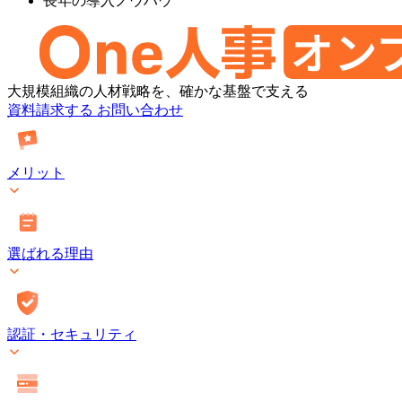
長年の導入ノウハウ
One
大規模組織の人材戦略を、確かな基盤で支える
人
資料請求する
お問い合わせ
事
[タ
レ
メリット
ン
ト
マ
ネ
選ばれる理由
ジ
メ
ン
ト・
オ
認証・セキュリティ
ン
プ
レ