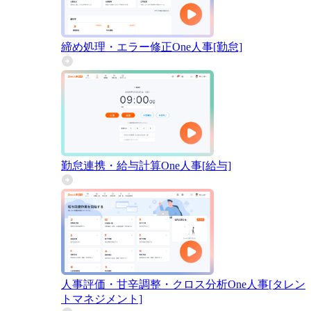
締め処理・エラー修正
One人事[勤怠]
勤怠連携・給与計算
One人事[給与]
人事評価・甘辛調整・クロス分析
One人事[タレン
トマネジメント]